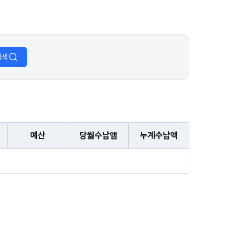
검색
예산
당월수납앱
누계수납액
 누계수납액