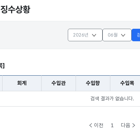
입징수상황
쪽]
회계
수입관
수입향
수입목
 - 연도, 월, 회계, 수입관, 수입항, 수입목, 예산, 당월수납액,
검색 결과가 없습니다.
이전
1
다음