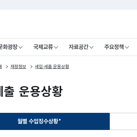
본문 바로가기
주메뉴 바로가기
 나라, 함께 행복한 대한민국
문화광장
국제교류
자료공간
주요정책
개
재정정보
세입·세출 운용상황
세출 운용상황
월별 수입징수상황
선택됨