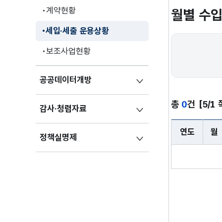
계약현황
월별 수
세입·세출 운용상황
보조사업현황
공공데이터개방
총
0
건
[5/1 
감사·청렴자료
연도
월
정책실명제
월별 수입징수상황