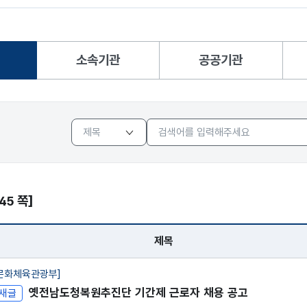
소속기관
공공기관
택됨
선택됨
선택됨
/45 쪽]
제목
 - 번호, 제목, 게시일, 마감일자, 조회
문화체육관광부]
옛전남도청복원추진단 기간제 근로자 채용 공고
새글