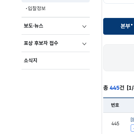
입찰정보
보도·뉴스
본부
선
포상 후보자 접수
본부
소식지
총
445
건
[1
번호
채용정보 - 본부
[
445