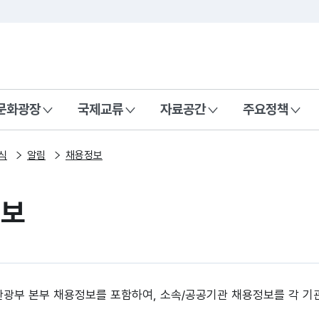
본문 바로가기
주메뉴 바로가기
 나라, 함께 행복한 대한민국
문화광장
국제교류
자료공간
주요정책
식
알림
채용정보
정보
광부 본부 채용정보를 포함하여, 소속/공공기관 채용정보를 각 기