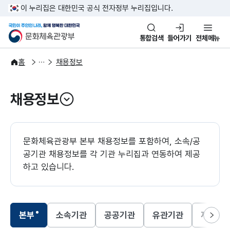
본문 바로가기
주메뉴 바로가기
이 누리집은 대한민국 공식 전자정부 누리집입니다.
국민이 주인인 나라, 함께 행복한
문화체육관광부
통합검색
들어가기
전체메뉴
알림·소식
알림
홈
채용정보
채용정보
열기
문화체육관광부 본부 채용정보를 포함하여, 소속/공
공기관 채용정보를 각 기관 누리집과 연동하여 제공
하고 있습니다.
본부
소속기관
공공기관
유관기관
재외한
선택됨
선택됨
선택됨
선택됨
다음