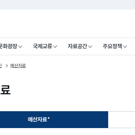
본문 바로가기
주메뉴 바로가기
 나라, 함께 행복한 대한민국
문화광장
국제교류
자료공간
주요정책
간
예산자료
자료
예산자료
선택됨