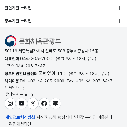
관련기관 누리집
정부기관 누리집
문화체육관광부
30119 세종특별자치시 갈매로 388 정부세종청사 15동
044-203-2000
대표전화
(평일 9시 ~ 18시, 유료)
팩스 044-203-3447
국번없이 110
정부민원안내콜센터
(평일 9시 ~ 18시, 무료)
해외이용
Tel. +82-44-203-2000
Fax. +82-44-203-3447
이용안내
찾아오시는 길
인스타그램
유튜브
X
페이스북
블로그
개인정보처리방침
저작권 정책
행정서비스헌장
누리집 이용안내
누리집개선의견