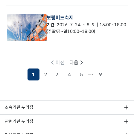
보령머드축제
기간
: 2026. 7. 24. ~ 8. 9. | 13:00~18:00
(주말/금~일10:00~18:00)
이전
다음
1
2
3
4
5
9
현재페이지
소속기관 누리집
관련기관 누리집