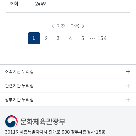
2449
이전
다음
1
2
3
4
5
134
현재페이지
소속기관 누리집
관련기관 누리집
정부기관 누리집
문화체육관광부
30119 세종특별자치시 갈매로 388 정부세종청사 15동