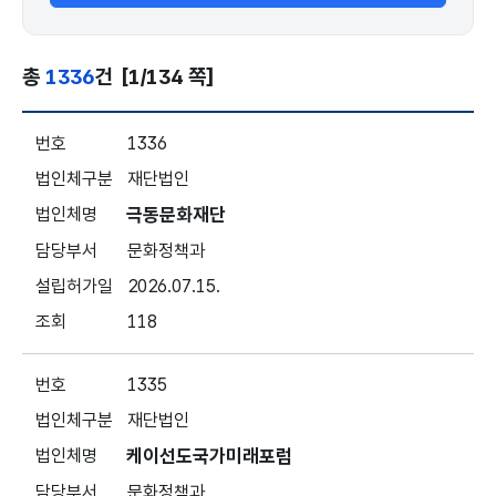
총
1336
건
[1/134 쪽]
비영리법인현황 - 문화체육관광부 허가법인 - 번호, 법인체구분,
1336
재단법인
극동문화재단
문화정책과
2026.07.15.
118
1335
재단법인
케이선도국가미래포럼
문화정책과