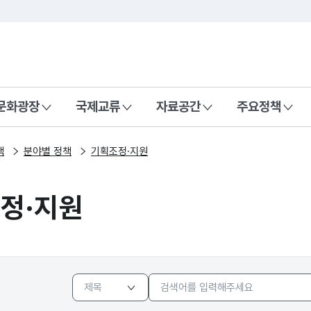
본문 바로가기
주메뉴 바로가기
 나라, 함께 행복한 대한민국
문화광장
국제교류
자료공간
주요정책
책
분야별 정책
기획조정·지원
정·지원