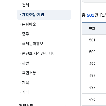
전체
기획조정·지원
총
501
건
[1
문화예술
번호
종무
분야별 정책 - 
501
국제문화홍보
500
콘텐츠·저작권·미디어
관광
499
국민소통
498
체육
497
기타
496