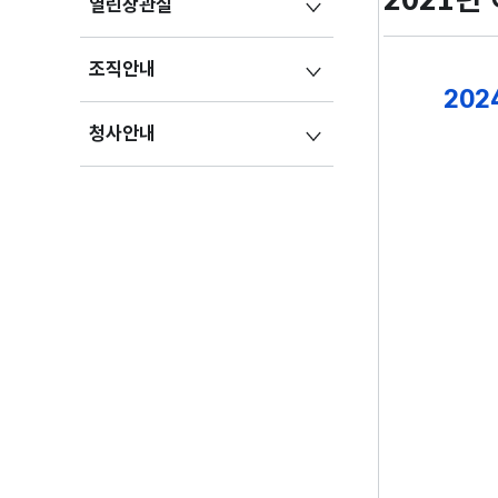
열린장관실
조직안내
202
청사안내