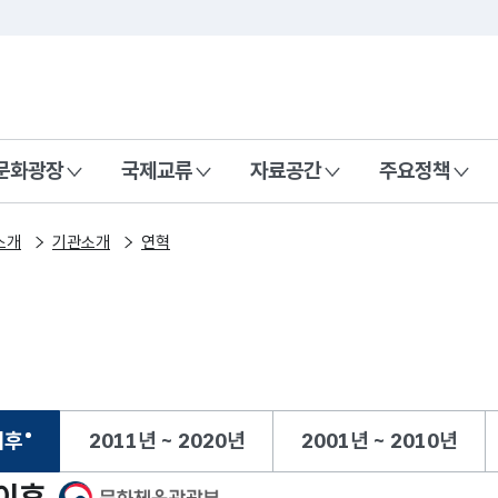
본문 바로가기
주메뉴 바로가기
 나라, 함께 행복한 대한민국
문화광장
국제교류
자료공간
주요정책
소개
기관소개
연혁
이후
2011년 ~ 2020년
2001년 ~ 2010년
택됨
 이후