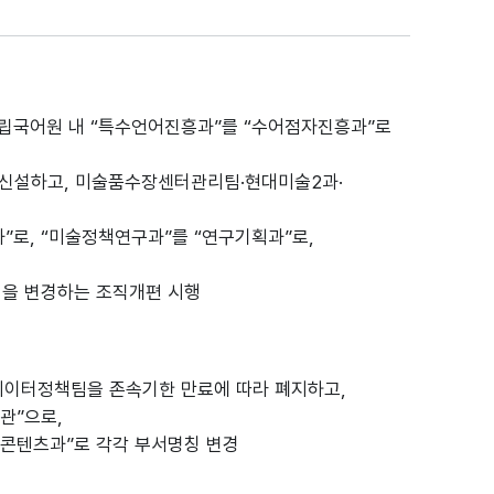
국립국어원 내 “특수언어진흥과”를 “수어점자진흥과”로
신설하고, 미술품수장센터관리팀·현대미술2과·
로, “미술정책연구과”를 “연구기획과”로,
칭을 변경하는 조직개편 시행
데이터정책팀을 존속기한 만료에 따라 폐지하고,
관”으로,
콘텐츠과”로 각각 부서명칭 변경