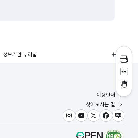
정부기관 누리집
인쇄하
점자파
점자뷰
이용안내
찾아오시는 길
인스타그램
유튜브
X
페이스북
블로그