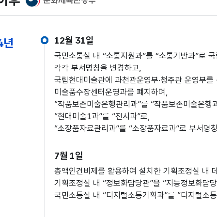
12월 31일
4년
국민소통실 내 “소통지원과”를 “소통기반과”로 
각각 부서명칭을 변경하고,
국립현대미술관에 과천관운영부·청주관 운영부를 
미술품수장센터운영과를 폐지하며,
“작품보존미술은행관리과”를 “작품보존미술은행과”
“현대미술1과”를 “전시과”로,
“소장품자료관리과”를 “소장품자료과”로 부서명
7월 1일
총액인건비제를 활용하여 설치한 기획조정실 내 
기획조정실 내 “정보화담당관”을 “지능정보화담당
국민소통실 내 “디지털소통기획과”를 “디지털소통