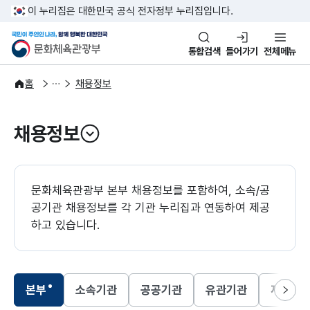
본문 바로가기
주메뉴 바로가기
이 누리집은 대한민국 공식 전자정부 누리집입니다.
국민이 주인인 나라, 함께 행복한
문화체육관광부
통합검색
들어가기
전체메뉴
알림·소식
알림
홈
채용정보
채용정보
열기
문화체육관광부 본부 채용정보를 포함하여, 소속/공
공기관 채용정보를 각 기관 누리집과 연동하여 제공
하고 있습니다.
본부
소속기관
공공기관
유관기관
재외한
선택됨
선택됨
선택됨
선택됨
다음