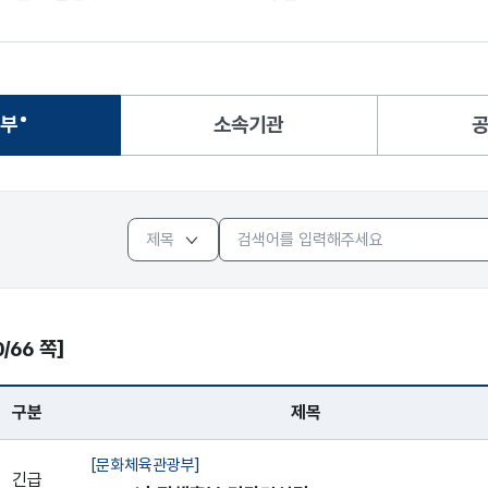
부
소속기관
선택됨
0/66 쪽]
구분
제목
 - 번호, 구분, 제목, 입찰기간, 개찰일시, 조회
[문화체육관광부]
긴급