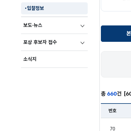
입찰정보
보도·뉴스
본
포상 후보자 접수
본부
소식지
총
660
건
[6
번호
입찰정보 - 본부
70