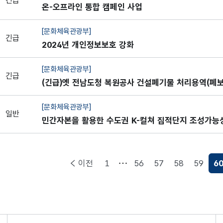
긴급
온-오프라인 통합 캠페인 사업
[문화체육관광부]
긴급
2024년 개인정보보호 강화
[문화체육관광부]
긴급
(긴급)옛 전남도청 복원공사 건설폐기물 처리용역(폐
및 폐유리)
[문화체육관광부]
일반
민간자본을 활용한 수도권 K-컬쳐 집적단지 조성가능
구용역
이전
1
56
57
58
59
6