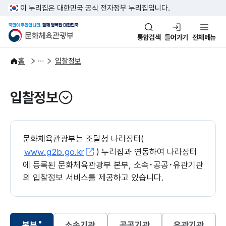
본문 바로가기
주메뉴 바로가기
이 누리집은 대한민국 공식 전자정부 누리집입니다.
국민이 주인인 나라, 함께 행복한
문화체육관광부
통합검색
들어가기
전체메뉴
알림·소식
알림
홈
입찰정보
입찰정보
열기
문화체육관광부는 조달청 나라장터(
www.g2b.go.kr
) 누리집과 연동하여 나라장터
에 등록된 문화체육관광부 본부, 소속･공공･유관기관
의 입찰정보 서비스를 제공하고 있습니다.
본부
소속기관
공공기관
유관기관