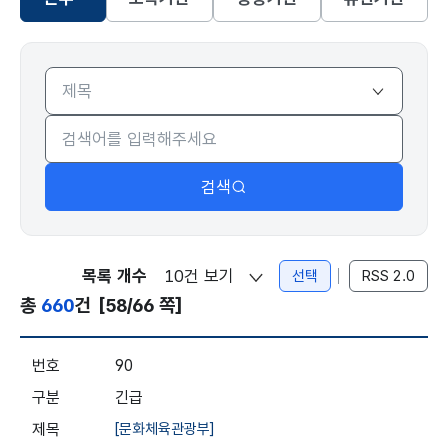
선택됨
본부
검색
목록 개수
선택
RSS 2.0
총
660
건
[58/66 쪽]
입찰정보 - 본부 - 번호, 구분, 제목, 입찰기간, 개찰일시, 조회
90
긴급
[문화체육관광부]