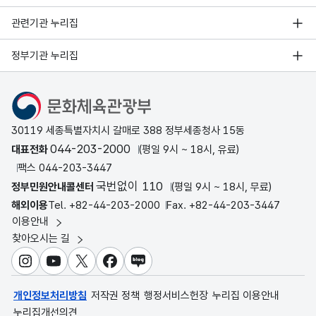
관련기관 누리집
정부기관 누리집
문화체육관광부
30119 세종특별자치시 갈매로 388 정부세종청사 15동
044-203-2000
대표전화
(평일 9시 ~ 18시, 유료)
팩스 044-203-3447
국번없이 110
정부민원안내콜센터
(평일 9시 ~ 18시, 무료)
해외이용
Tel. +82-44-203-2000
Fax. +82-44-203-3447
이용안내
찾아오시는 길
인스타그램
유튜브
X
페이스북
블로그
개인정보처리방침
저작권 정책
행정서비스헌장
누리집 이용안내
누리집개선의견