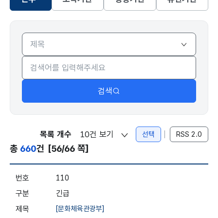
선택됨
본부
검색
목록 개수
선택
RSS 2.0
총
660
건
[56/66 쪽]
입찰정보 - 본부 - 번호, 구분, 제목, 입찰기간, 개찰일시, 조회
110
긴급
[문화체육관광부]