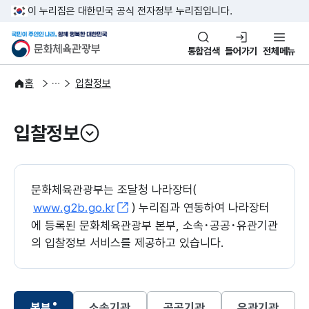
본문 바로가기
주메뉴 바로가기
이 누리집은 대한민국 공식 전자정부 누리집입니다.
국민이 주인인 나라, 함께 행복한
문화체육관광부
통합검색
들어가기
전체메뉴
알림·소식
알림
홈
입찰정보
입찰정보
열기
문화체육관광부는 조달청 나라장터(
www.g2b.go.kr
) 누리집과 연동하여 나라장터
에 등록된 문화체육관광부 본부, 소속･공공･유관기관
의 입찰정보 서비스를 제공하고 있습니다.
본부
소속기관
공공기관
유관기관