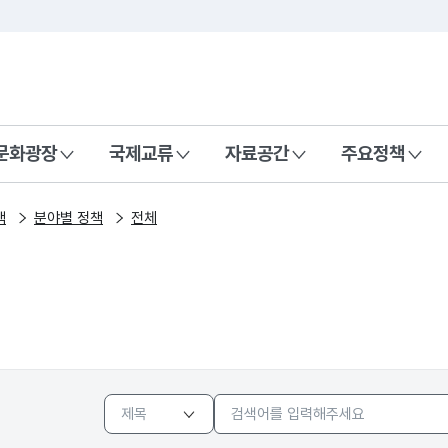
본문 바로가기
주메뉴 바로가기
 나라, 함께 행복한 대한민국
문화광장
국제교류
자료공간
주요정책
책
분야별 정책
전체