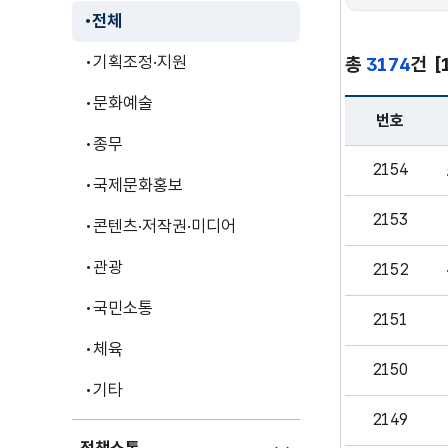
전체
기획조정·지원
총
3174
건
[
문화예술
번호
종무
분야별 정책 - 
2154
국제문화홍보
2153
콘텐츠·저작권·미디어
관광
2152
국민소통
2151
체육
2150
기타
2149