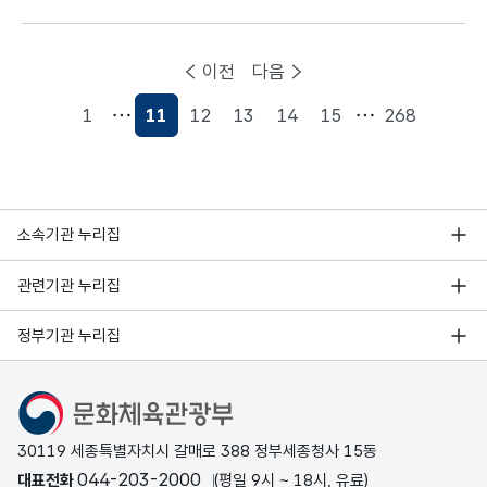
고 정보무늬(QR코드)를 스캔해 입장했다
면 이미 ‘적극행정’을 경험해본 것이다.
이전
다음
1
11
12
13
14
15
268
현재페이지
소속기관 누리집
관련기관 누리집
정부기관 누리집
문화체육관광부
30119 세종특별자치시 갈매로 388 정부세종청사 15동
044-203-2000
대표전화
(평일 9시 ~ 18시, 유료)