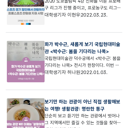
2020 도쿄올림픽 4강 신화를 이룬 프로배
구 리그가 진행 중이고, 프로농구도 리그
막바지로 향하고 있다. 얼마 전 프로축구가
대학생기자 이현우
2022.03.23.
개막했고, 프로야구(4월)도 개막을 앞두고
있다. 위 네 종목 중 경기를 할인 받아 볼
수 있는 '프로스포츠 관람권 지원 사업'을
소개한다.
화가 박수근, 새롭게 보기 국립현대미술
관 <박수근: 봄을 기다리는 나목>
국립현대미술관 덕수궁에서 <박수근: 봄을
기다리는 나목> 전시가 한창이다. 이번 전
시에서는 박수근 작가의 몰랐던 그림들을
대학생기자 허나원
2022.01.03.
발견하고 그의 생애를 보며 입체적으로 이
해할 수 있다. 작가의 자취를 따라가며 그
가 19세기 그린 수채화부터 타계하기 전까
지 그린 유화까지 총체적으로 감상하는 기
보기만 하는 관광이 아닌 직접 생활해보
회다. 무엇보다 그가 살아왔던 1950년대
는 여행! 생활관광: 명란한 동구
와 1960년대 전후의 한국 사회, 나아가 창
단순히 보고 듣기만 하는 관광에서 벗어나
신동, 명동, 을지로 등 서울 풍경을 바라보
그 지역에서만 즐길 수 있는 것들을 찾아
면서 어떤 시선으로 세상을 담았는지 느낄