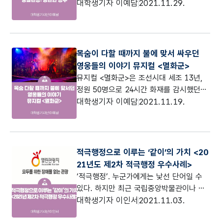
경험해보는 체험형 관광이 큰 인기를 끌고
대학생기자 이예담
2021.11.29.
수 있다.
있습니다. 특히 여기서 한 발 더 나아가 지
역민들이 직접 일상을 담은 여행 프로그램
을 발굴해 관광 수요를 만족시키고자 하는
것이 바로 '생활관광'인데요! 오늘 기사에
목숨이 다할 때까지 불에 맞서 싸우던
서는 현지인다운 여행을 즐길 수 있도록 준
영웅들의 이야기 뮤지컬 <멸화군>
비된 문화체육관광부 생활관광 활성화 사
뮤지컬 <멸화군>은 조선시대 세조 13년,
업 선정 여행지들을 소개해드리려고 합니
정원 50명으로 24시간 화재를 감시했던
다.
우리나라 최초의 전문 소방대원이자 국가
대학생기자 이예담
2021.11.19.
공식 조직이었던 '멸화군'을 소재로 한 창
작 뮤지컬입니다. 지난 2017년 한국콘텐
츠진흥원의 ‘콘텐츠 창의인재 동반사업’을
통해 리딩 공연으로 개발되어 2019년부터
적극행정으로 이루는 ‘같이’의 가치 <20
본격적으로 작품 개발 과정에 돌입했었는
21년도 제2차 적극행정 우수사례>
데요! 2020년에는 한국문화예술위원회
‘적극행정’. 누군가에게는 낯선 단어일 수
‘창작산실-올해의 신작’ 후보로도 선정되어
있다. 하지만 최근 국립중앙박물관이나 대
무관중 리딩 쇼케이스*와 일반 관객을 대
한민국역사박물관을 방문했을 때, 온라인
대학생기자 이인서
2021.11.03.
상으로 한 두 차례 쇼케이스를 이미 선보인
을 통한 비대면 관람 예약 서비스를 이용하
바 있죠.