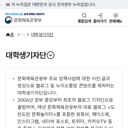
본문 바로가기
주메뉴 바로가기
이 누리집은 대한민국 공식 전자정부 누리집입니다.
국민이 주인인 나라, 함께 행복한
문화체육관광부
통합검색
들어가기
전체메뉴
주요정책
정책소통
홈
대학생기자단
대학생기자단
열기
문화체육관광부 주요 정책사업에 대한 사진·글과
영상으로 블로그 등 누리소통망 콘텐츠를 제작하는
대학생기자단입니다.
2006년 정부 중앙부처 최초의 블로그 기자단으로
출범하여, 매년 문화체육관광부의 대표 블로그 <도
란도란 문화놀이터>를 포함한 유튜브, 페이스북,
인스타그램, 네이버 포스트, 트위터, 카카오TV 등