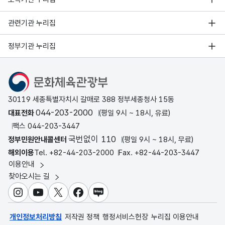
관련기관 누리집
정부기관 누리집
문화체육관광부
30119 세종특별자치시 갈매로 388 정부세종청사 15동
044-203-2000
대표전화
(평일 9시 ~ 18시, 유료)
팩스 044-203-3447
국번없이 110
정부민원안내콜센터
(평일 9시 ~ 18시, 무료)
해외이용
Tel. +82-44-203-2000
Fax. +82-44-203-3447
이용안내
찾아오시는 길
인스타그램
유튜브
X
페이스북
블로그
개인정보처리방침
저작권 정책
행정서비스헌장
누리집 이용안내