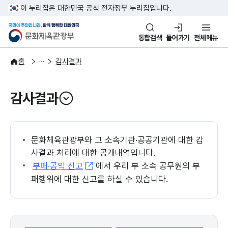
본문 바로가기
주메뉴 바로가기
이 누리집은 대한민국 공식 전자정부 누리집입니다.
국민이 주인인 나라, 함께 행복한
문화체육관광부
통합검색
들어가기
전체메뉴
정보공개
감사·청렴자료
홈
감사결과
감사결과
열기
문화체육관광부와 그 소속기관·공공기관에 대한 감
사결과 처리에 대한 공개내역입니다.
부패·공익 신고
에서 우리 부 소속 공무원의 부
패행위에 대한 신고를 하실 수 있습니다.