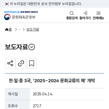
본문 바로가기
주메뉴 바로가기
이 누리집은 대한민국 공식 전자정부 누리집입니다.
국민이 주인인 나라, 함께 행복한
문화체육관광부
통합검색
들어가기
전체메뉴
알림·소식
보도·뉴스
홈
보도자료
보도자료
열기
관심 콘텐츠 설정하기
공유하기
주소복사
한·일·중 3국, ‘2025~2026 문화교류의 해’ 개막
게시일
2025.04.14.
조회수
2717