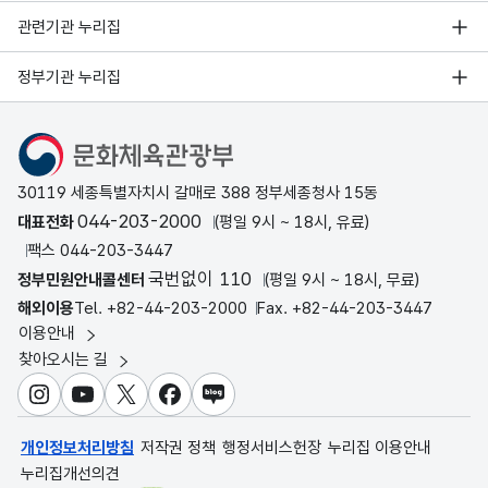
관련기관 누리집
정부기관 누리집
문화체육관광부
30119 세종특별자치시 갈매로 388 정부세종청사 15동
044-203-2000
대표전화
(평일 9시 ~ 18시, 유료)
팩스 044-203-3447
국번없이 110
정부민원안내콜센터
(평일 9시 ~ 18시, 무료)
해외이용
Tel. +82-44-203-2000
Fax. +82-44-203-3447
이용안내
찾아오시는 길
인스타그램
유튜브
X
페이스북
블로그
개인정보처리방침
저작권 정책
행정서비스헌장
누리집 이용안내
누리집개선의견