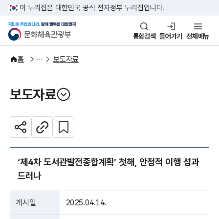
본문 바로가기
주메뉴 바로가기
이 누리집은 대한민국 공식 전자정부 누리집입니다.
국민이 주인인 나라, 함께 행복한
문화체육관광부
통합검색
들어가기
전체메뉴
알림·소식
보도·뉴스
홈
보도자료
보도자료
열기
관심 콘텐츠 설정하기
공유하기
주소복사
‘제4차 도서관발전종합계획’ 첫해, 안정적 이행 성과
드러나
게시일
2025.04.14.