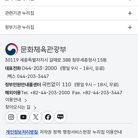
관련기관 누리집
정부기관 누리집
문화체육관광부
30119 세종특별자치시 갈매로 388 정부세종청사 15동
044-203-2000
대표전화
(평일 9시 ~ 18시, 유료)
팩스 044-203-3447
국번없이 110
정부민원안내콜센터
(평일 9시 ~ 18시, 무료)
해외이용
Tel. +82-44-203-2000
Fax. +82-44-203-3447
이용안내
찾아오시는 길
인스타그램
유튜브
X
페이스북
블로그
개인정보처리방침
저작권 정책
행정서비스헌장
누리집 이용안내