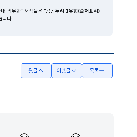
안내 의무화" 저작물은
"공공누리 1유형(출처표시)
습니다.
윗글
아랫글
목록