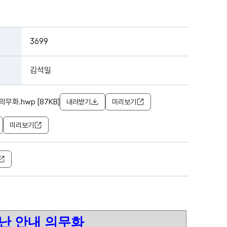
3699
김석일
무화.hwp [87KB]
내려받기
미리보기
미리보기
난 안내 의무화