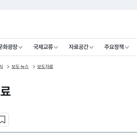
본문 바로가기
주메뉴 바로가기
 나라, 함께 행복한 대한민국
문화광장
국제교류
자료공간
주요정책
식
보도·뉴스
보도자료
자료
심 콘텐츠 설정하기
복사