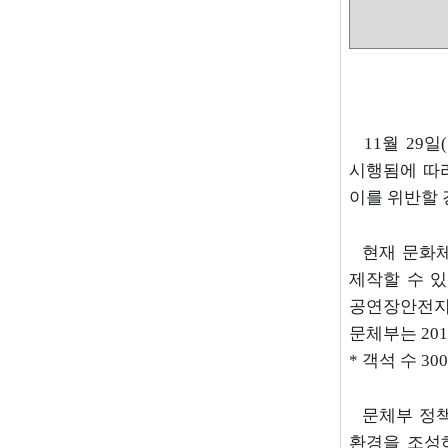
11
월
29
일
(
시행됨에 따
이를 위반할
현재 문화
제작할 수 
공연장안전
문체부는
201
*
객석 수
300
문체부 정
환경을 조성