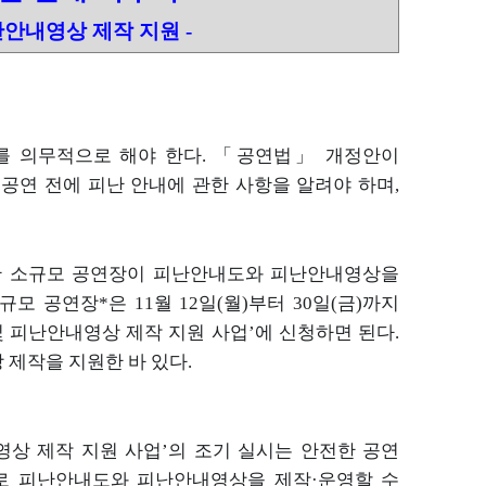
난안내영상 제작 지원
-
를 의무적으로 해야 한다
. 「
공연법」
개정안이
,
공연 전에 피난 안내에 관한 사항을 알려야 하며
,
한 소규모 공연장이 피난안내도와 피난안내영상을
소규모 공연장
*
은
11
월
12
일
(
월
)
부터
30
일
(
금
)
까지
 피난안내영상 제작 지원 사업
’
에 신청하면 된다
.
 제작을 지원한 바 있다
.
영상 제작 지원 사업
’
의 조기 실시는 안전한 공연
로 피난안내도와 피난안내영상을 제작·
운영할 수