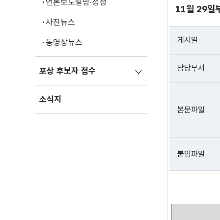
언론보도설명·정정
11월 29일
사진뉴스
게시일
동영상뉴스
담당부서
포상 후보자 접수
소식지
본문파일
붙임파일