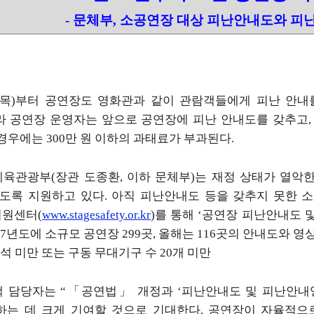
-
문체부
,
소공연장 대상 피난안내도와 피
목
)
부터 공연장도 영화관과 같이 관람객들에게 피난 안내
라 공연장 운영자는 앞으로 공연장에 피난 안내도를 갖추고
 경우에는
300
만 원 이하의 과태료가 부과된다
.
체육관광부
(
장관 도종환
,
이하 문체부
)
는 재정 상태가 열악
있도록 지원하고 있다
.
아직 피난안내도 등을 갖추지 못한 
지원센터
(
www.stagesafety.or.kr
)
를
통해
‘
공연장 피난안내도 및
7
년도에 소규모 공연장
299
곳
,
올해는
116
곳의 안내도와 영상
석 미만 또는 구동 무대기구 수
20
개 미만
책 담당자는
“「
공연법」
개정과
‘
피난안내도 및 피난안내
하는 데 크게 기여할 것으로 기대한다
.
공연장이 자율적으