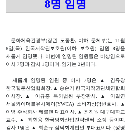
8
명 임명
문화체육관광부
(
장관 도종환
,
이하 문체부
)
는
11
월
8
일
(
목
)
한국저작권보호원
(
이하 보호원
)
임원
8
명을
새롭게 임명했다
.
이번에 임명된 임원들은 비상임으로
이사
7
명과 감사
1
명이며
,
임기는
2
년이다
.
새롭게 임명된 임원 중 이사
7
명은
▲
김유창
한국웹툰산업협회장
,
▲
송순기 한국저작권단체연합회
이사장
,
▲
이규홍 특허법원 부장판사
,
▲
이길연
서울와이더블유시에이
(YWCA)
소비자상담변호사
,
▲
이영 주식회사 테르텐 대표이사
,
▲
최진원 대구대학교
교수
,
▲
최현용 한국영화산업전략센터
소장 등이며
,
감사
1
명은
▲
최순규 삼덕회계법인 부대표이다
. (
성명