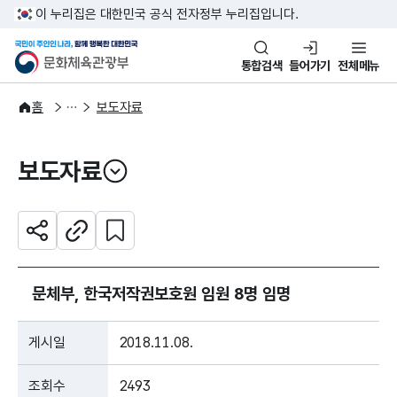
본문 바로가기
주메뉴 바로가기
이 누리집은 대한민국 공식 전자정부 누리집입니다.
국민이 주인인 나라, 함께 행복한
문화체육관광부
통합검색
들어가기
전체메뉴
알림·소식
보도·뉴스
홈
보도자료
보도자료
열기
관심 콘텐츠 설정하기
공유하기
주소복사
문체부, 한국저작권보호원 임원 8명 임명
게시일
2018.11.08.
조회수
2493