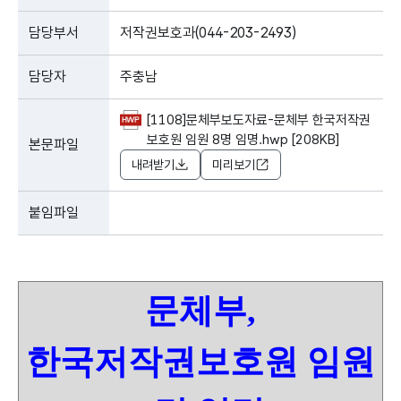
담당부서
저작권보호과(044-203-2493)
담당자
주충남
[1108]문체부보도자료-문체부 한국저작권
보호원 임원 8명 임명.hwp [208KB]
본문파일
내려받기
미리보기
붙임파일
문체부
,
한국저작권보호원 임원