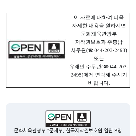
이 자료에 대하여 더욱
자세한 내용을 원하시면
문화체육관광부
저작권보호과 주충남
사무관
(
☎
044-203-2493)
또는
유래민 주무관
(
☎
044-203-
2495)
에게 연락해 주시기
바랍니다
.
문화체육관광부 "문체부, 한국저작권보호원 임원 8명