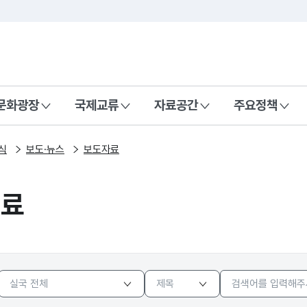
본문 바로가기
주메뉴 바로가기
 나라, 함께 행복한 대한민국
문화광장
국제교류
자료공간
주요정책
식
보도·뉴스
보도자료
자료