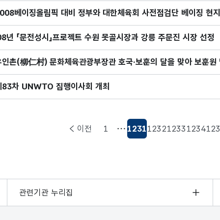
2008베이징올림픽 대비 정부와 대한체육회 사전점검단 베이징 현지
‘08년 「문전성시」프로젝트 수원 못골시장과 강릉 주문진 시장 선정
유인촌(柳仁村) 문화체육관광부장관 호국·보훈의 달을 맞아 보훈원 
제83차 UNWTO 집행이사회 개최
이전
1
1231
1232
1233
1234
12
현재페이지
관련기관 누리집