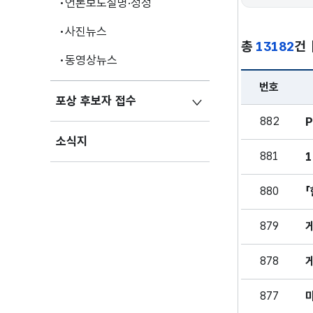
언론보도설명·정정
사진뉴스
총
13182
건
동영상뉴스
번호
포상 후보자 접수
보도자료 - 번호
882
소식지
881
880
879
878
877