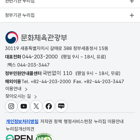
관련기관 누리집
정부기관 누리집
문화체육관광부
30119 세종특별자치시 갈매로 388 정부세종청사 15동
044-203-2000
대표전화
(평일 9시 ~ 18시, 유료)
팩스 044-203-3447
국번없이 110
정부민원안내콜센터
(평일 9시 ~ 18시, 무료)
해외이용
Tel. +82-44-203-2000
Fax. +82-44-203-3447
이용안내
찾아오시는 길
인스타그램
유튜브
X
페이스북
블로그
개인정보처리방침
저작권 정책
행정서비스헌장
누리집 이용안내
누리집개선의견