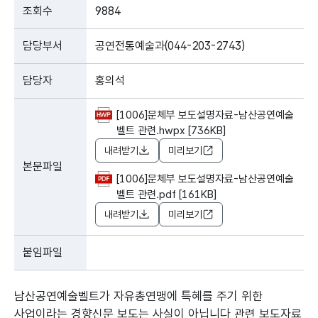
조회수
9884
담당부서
공연전통예술과(044-203-2743)
담당자
홍의석
[1006]문체부 보도설명자료-남산공연예술
벨트 관련.hwpx [736KB]
내려받기
미리보기
본문파일
[1006]문체부 보도설명자료-남산공연예술
벨트 관련.pdf [161KB]
내려받기
미리보기
붙임파일
남산공연예술벨트가 자유총연맹에 특혜를 주기 위한
사업이라는 경향신문 보도는 사실이 아닙니다 관련 보도자료