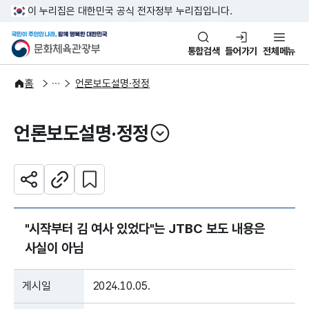
본문 바로가기
주메뉴 바로가기
이 누리집은 대한민국 공식 전자정부 누리집입니다.
국민이 주인인 나라, 함께 행복한
문화체육관광부
통합검색
들어가기
전체메뉴
알림·소식
보도·뉴스
홈
언론보도설명·정정
언론보도설명·정정
열기
관심 콘텐츠 설정하기
공유하기
주소복사
"시작부터 김 여사 있었다"는 JTBC 보도 내용은
사실이 아님
게시일
2024.10.05.