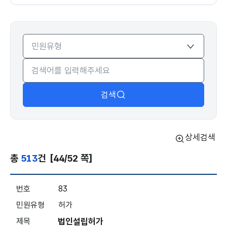
민원유형
검색
상세검색
총
513
건
[44/52 쪽]
민원처리결과확인 목록 - 번호, 민원유형, 제목, 접수일자, 처리
83
허가
법인설립허가