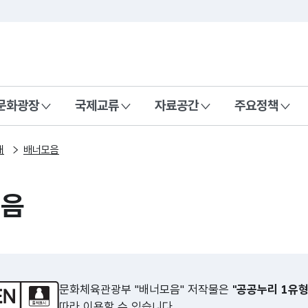
본문 바로가기
주메뉴 바로가기
 나라, 함께 행복한 대한민국
문화광장
국제교류
자료공간
주요정책
내
배너모음
모음
문화체육관광부 "배너모음" 저작물은
"공공누리 1유
따라 이용할 수 있습니다.