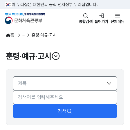
본문 바로가기
주메뉴 바로가기
이 누리집은 대한민국 공식 전자정부 누리집입니다.
국민이 주인인 나라, 함께 행복한
문화체육관광부
통합검색
들어가기
전체메뉴
자료공간
법령자료
홈
훈령·예규·고시
훈령·예규·고시
열기
검색