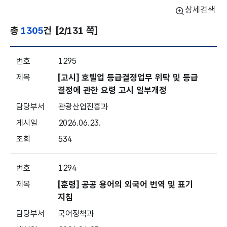
상세검색
총
1305
건
[2/131 쪽]
훈령·예규·고시 - 목록번호, 제목, 담당부서, 게시일, 조회수 보
1295
[고시] 호텔업 등급결정업무 위탁 및 등급
결정에 관한 요령 고시 일부개정
관광산업진흥과
2026.06.23.
534
1294
[훈령] 공공 용어의 외국어 번역 및 표기
지침
국어정책과