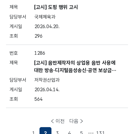
[고시] 도핑 행위 고시
국제체육과
2026.04.20.
296
1286
[고시] 음반제작자의 상업용 음반 사용에
대한 방송·디지털음성송신·공연 보상금
수령단체 지정 고시
저작권산업과
2026.04.14.
564
이전
다음
1
2
3
4
5
131