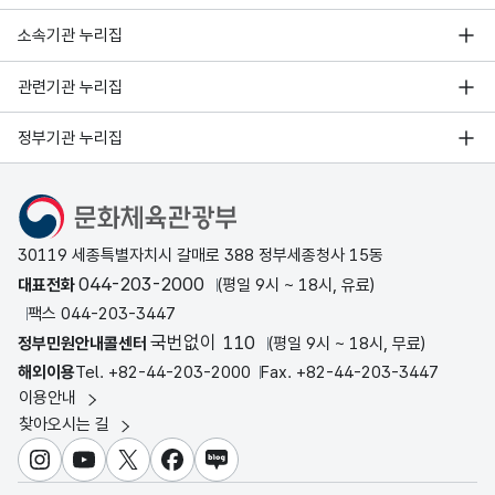
소속기관 누리집
관련기관 누리집
정부기관 누리집
문화체육관광부
30119 세종특별자치시 갈매로 388 정부세종청사 15동
044-203-2000
대표전화
(평일 9시 ~ 18시, 유료)
팩스 044-203-3447
국번없이 110
정부민원안내콜센터
(평일 9시 ~ 18시, 무료)
해외이용
Tel. +82-44-203-2000
Fax. +82-44-203-3447
이용안내
찾아오시는 길
인스타그램
유튜브
X
페이스북
블로그