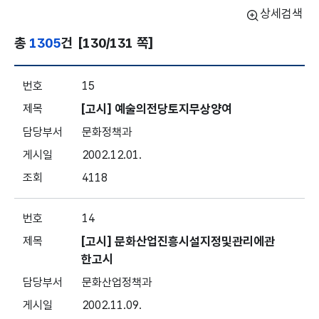
상세검색
총
1305
건
[130/131 쪽]
훈령·예규·고시 - 목록번호, 제목, 담당부서, 게시일, 조회수 보
15
[고시] 예술의전당토지무상양여
문화정책과
2002.12.01.
4118
14
[고시] 문화산업진흥시설지정및관리에관
한고시
문화산업정책과
2002.11.09.