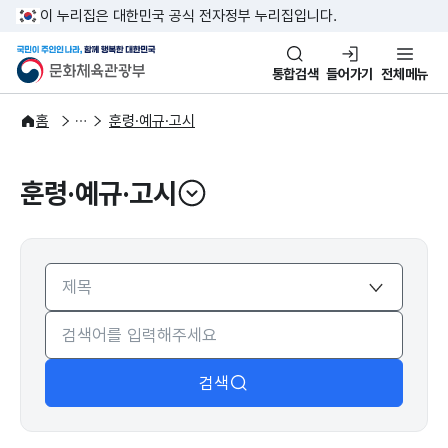
본문 바로가기
주메뉴 바로가기
이 누리집은 대한민국 공식 전자정부 누리집입니다.
국민이 주인인 나라, 함께 행복한
문화체육관광부
통합검색
들어가기
전체메뉴
자료공간
법령자료
홈
훈령·예규·고시
훈령·예규·고시
열기
검색