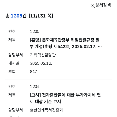
상세검색
총
1305
건
[11/131 쪽]
훈령·예규·고시 - 목록번호, 제목, 담당부서, 게시일, 조회수 보
1205
[훈령] 문화체육관광부 위임전결규정 일
부 개정(훈령 제542호, 2025.02.17. 시
행)
기획혁신담당관
2025.02.12.
847
1204
[고시] 전자출판물에 대한 부가가치세 면
세 대상 기준 고시
출판인쇄독서진흥과