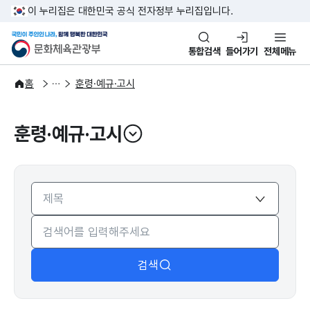
본문 바로가기
주메뉴 바로가기
이 누리집은 대한민국 공식 전자정부 누리집입니다.
국민이 주인인 나라, 함께 행복한
문화체육관광부
통합검색
들어가기
전체메뉴
자료공간
법령자료
홈
훈령·예규·고시
훈령·예규·고시
열기
검색