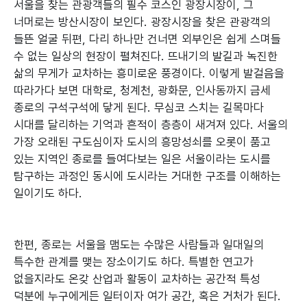
서울을 찾는 관광객들의 필수 코스인 광장시장이, 그
너머로는 방산시장이 보인다. 광장시장을 찾은 관광객의
들뜬 얼굴 뒤편, 다리 하나만 건너면 외부인은 쉽게 스며들
수 없는 일상의 현장이 펼쳐진다. 뜨내기의 발길과 녹진한
삶의 무게가 교차하는 흥미로운 풍경이다. 이렇게 발걸음을
따라가다 보면 대학로, 청계천, 광화문, 인사동까지 금세
종로의 구석구석에 닿게 된다. 무심코 스치는 길목마다
시대를 달리하는 기억과 흔적이 층층이 새겨져 있다. 서울의
가장 오래된 구도심이자 도시의 흥망성쇠를 오롯이 품고
있는 지역인 종로를 들여다보는 일은 서울이라는 도시를
탐구하는 과정인 동시에 도시라는 거대한 구조를 이해하는
일이기도 하다.
한편, 종로는 서울을 맴도는 수많은 사람들과 일대일의
특수한 관계를 맺는 장소이기도 하다. 특별한 연고가
없을지라도 온갖 산업과 활동이 교차하는 공간적 특성
덕분에 누구에게든 일터이자 여가 공간, 혹은 거처가 된다.