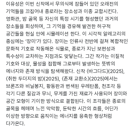
이유성은 이번 신작에서 무의식에 잠들어 있던 오래전의
기억들을 끄집어내 종로라는 장소성과 이종 교합시킨다.
영화관, 밤 골목 등 자신의 특정 시기를 형성했던 과거의
장소들을 회상하며, 그 기억을 경유해 발견한 허구적
공간들을 현실 안에 시뮬레이션 한다. 이 시각적 알레고리의
중심에는 ‘장미’가 있다. 장미는 인류사 전반에 걸쳐 복합적인
문화적 기호로 작동해온 식물로, 종로가 지닌 보편성과
특수성이 교차하는 지점과도 맞닿는다. 그간 작가는 이질적
기호와 대상, 물성을 접합해 그로부터 발생하는 뜻밖의
에너지와 존재 방식을 탐색해왔다. 신작 〈바그다드〉(2025),
〈취한 두더지의 밤〉(2025), 〈존재 교환소〉(2025)에서는
브론즈와 비닐봉지, 황동판과 변색된 우레탄폼, 천조각 등
각기 다른 질감과 무늬, 무게를 가진 재료가 사용되어 장미와
공간 모형이 기이한 방식으로 결합된다. 이 조각들은 종로의
골목을 헤매며 느낀 막막함, 둔탁한 시간의 흐름, 어딘가
이상한 방향으로 움직이는 에너지를 응축한 형상처럼
다가온다.