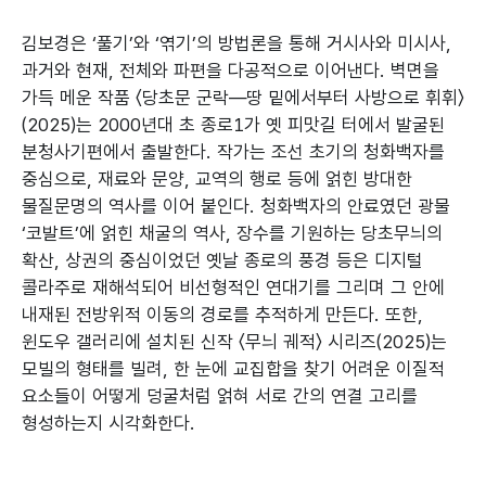
김보경은 ‘풀기’와 ‘엮기’의 방법론을 통해 거시사와 미시사,
과거와 현재, 전체와 파편을 다공적으로 이어낸다. 벽면을
가득 메운 작품 〈당초문 군락—땅 밑에서부터 사방으로 휘휘〉
(2025)는 2000년대 초 종로1가 옛 피맛길 터에서 발굴된
분청사기편에서 출발한다. 작가는 조선 초기의 청화백자를
중심으로, 재료와 문양, 교역의 행로 등에 얽힌 방대한
물질문명의 역사를 이어 붙인다. 청화백자의 안료였던 광물
‘코발트’에 얽힌 채굴의 역사, 장수를 기원하는 당초무늬의
확산, 상권의 중심이었던 옛날 종로의 풍경 등은 디지털
콜라주로 재해석되어 비선형적인 연대기를 그리며 그 안에
내재된 전방위적 이동의 경로를 추적하게 만든다. 또한,
윈도우 갤러리에 설치된 신작 〈무늬 궤적〉 시리즈(2025)는
모빌의 형태를 빌려, 한 눈에 교집합을 찾기 어려운 이질적
요소들이 어떻게 덩굴처럼 얽혀 서로 간의 연결 고리를
형성하는지 시각화한다.