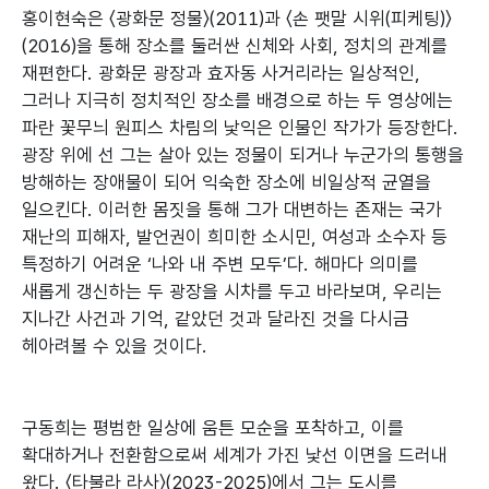
홍이현숙은 〈광화문 정물〉(2011)과 〈손 팻말 시위(피케팅)〉
(2016)을 통해 장소를 둘러싼 신체와 사회, 정치의 관계를
재편한다. 광화문 광장과 효자동 사거리라는 일상적인,
그러나 지극히 정치적인 장소를 배경으로 하는 두 영상에는
파란 꽃무늬 원피스 차림의 낯익은 인물인 작가가 등장한다.
광장 위에 선 그는 살아 있는 정물이 되거나 누군가의 통행을
방해하는 장애물이 되어 익숙한 장소에 비일상적 균열을
일으킨다. 이러한 몸짓을 통해 그가 대변하는 존재는 국가
재난의 피해자, 발언권이 희미한 소시민, 여성과 소수자 등
특정하기 어려운 ‘나와 내 주변 모두’다. 해마다 의미를
새롭게 갱신하는 두 광장을 시차를 두고 바라보며, 우리는
지나간 사건과 기억, 같았던 것과 달라진 것을 다시금
헤아려볼 수 있을 것이다.
구동희는 평범한 일상에 움튼 모순을 포착하고, 이를
확대하거나 전환함으로써 세계가 가진 낯선 이면을 드러내
왔다. 〈타불라 라사〉(2023-2025)에서 그는 도시를