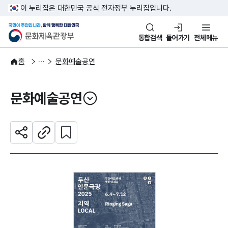
본문 바로가기
주메뉴 바로가기
이 누리집은 대한민국 공식 전자정부 누리집입니다.
국민이 주인인 나라, 함께 행복한
문화체육관광부
통합검색
들어가기
전체메뉴
문화광장
홈
문화예술공연
문화예술공연
열기
관심 콘텐츠 설정하기
공유하기
주소복사