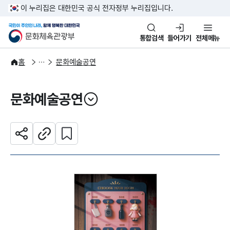
본문 바로가기
주메뉴 바로가기
이 누리집은 대한민국 공식 전자정부 누리집입니다.
국민이 주인인 나라, 함께 행복한
문화체육관광부
통합검색
들어가기
전체메뉴
문화광장
홈
문화예술공연
문화예술공연
열기
관심 콘텐츠 설정하기
공유하기
주소복사