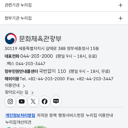
관련기관 누리집
정부기관 누리집
문화체육관광부
30119 세종특별자치시 갈매로 388 정부세종청사 15동
044-203-2000
대표전화
(평일 9시 ~ 18시, 유료)
팩스 044-203-3447
국번없이 110
정부민원안내콜센터
(평일 9시 ~ 18시, 무료)
해외이용
Tel. +82-44-203-2000
Fax. +82-44-203-3447
이용안내
찾아오시는 길
인스타그램
유튜브
X
페이스북
블로그
개인정보처리방침
저작권 정책
행정서비스헌장
누리집 이용안내
누리집개선의견