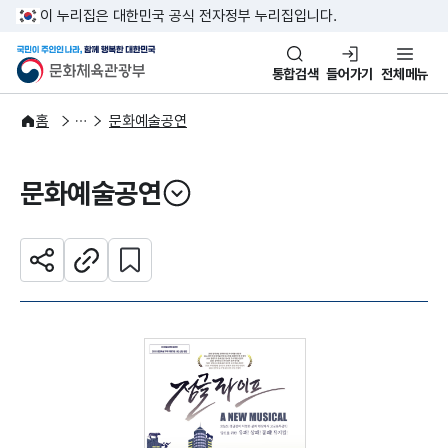
본문 바로가기
주메뉴 바로가기
이 누리집은 대한민국 공식 전자정부 누리집입니다.
국민이 주인인 나라, 함께 행복한
문화체육관광부
통합검색
들어가기
전체메뉴
문화광장
홈
문화예술공연
문화예술공연
열기
관심 콘텐츠 설정하기
공유하기
주소복사