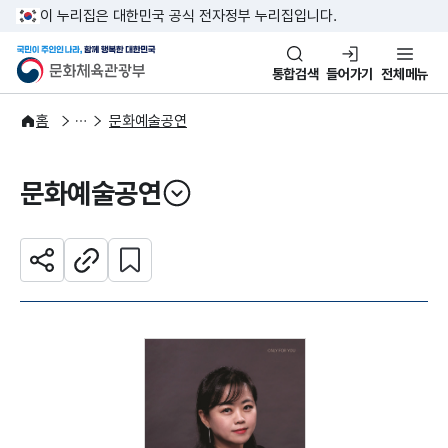
본문 바로가기
주메뉴 바로가기
이 누리집은 대한민국 공식 전자정부 누리집입니다.
국민이 주인인 나라, 함께 행복한
문화체육관광부
통합검색
들어가기
전체메뉴
문화광장
홈
문화예술공연
문화예술공연
열기
관심 콘텐츠 설정하기
공유하기
주소복사