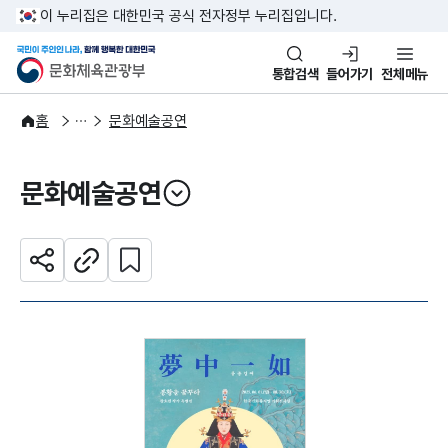
본문 바로가기
주메뉴 바로가기
이 누리집은 대한민국 공식 전자정부 누리집입니다.
국민이 주인인 나라, 함께 행복한
문화체육관광부
통합검색
들어가기
전체메뉴
문화광장
홈
문화예술공연
문화예술공연
열기
관심 콘텐츠 설정하기
공유하기
주소복사