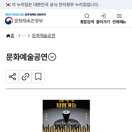
본문 바로가기
주메뉴 바로가기
이 누리집은 대한민국 공식 전자정부 누리집입니다.
국민이 주인인 나라, 함께 행복한
문화체육관광부
통합검색
들어가기
전체메뉴
문화광장
홈
문화예술공연
문화예술공연
열기
관심 콘텐츠 설정하기
공유하기
주소복사