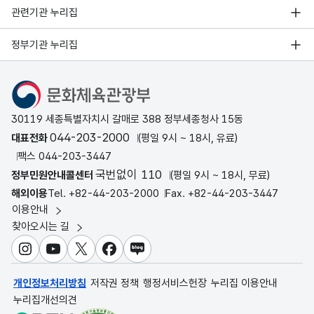
관련기관 누리집
정부기관 누리집
문화체육관광부
30119 세종특별자치시 갈매로 388 정부세종청사 15동
044-203-2000
대표전화
(평일 9시 ~ 18시, 유료)
팩스 044-203-3447
국번없이 110
정부민원안내콜센터
(평일 9시 ~ 18시, 무료)
해외이용
Tel. +82-44-203-2000
Fax. +82-44-203-3447
이용안내
찾아오시는 길
인스타그램
유튜브
X
페이스북
블로그
개인정보처리방침
저작권 정책
행정서비스헌장
누리집 이용안내
누리집개선의견