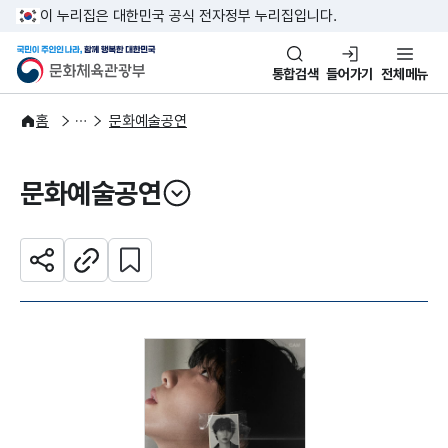
본문 바로가기
주메뉴 바로가기
이 누리집은 대한민국 공식 전자정부 누리집입니다.
국민이 주인인 나라, 함께 행복한
문화체육관광부
통합검색
들어가기
전체메뉴
문화광장
홈
문화예술공연
문화예술공연
열기
관심 콘텐츠 설정하기
공유하기
주소복사