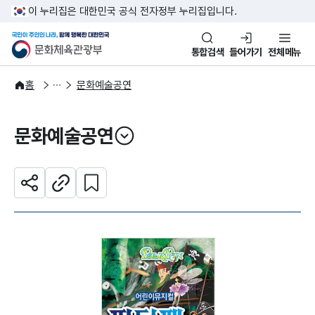
본문 바로가기
주메뉴 바로가기
이 누리집은 대한민국 공식 전자정부 누리집입니다.
국민이 주인인 나라, 함께 행복한
문화체육관광부
통합검색
들어가기
전체메뉴
문화광장
홈
문화예술공연
문화예술공연
열기
관심 콘텐츠 설정하기
공유하기
주소복사