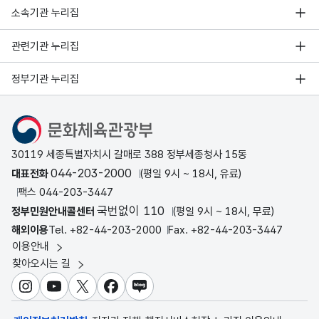
소속기관 누리집
관련기관 누리집
정부기관 누리집
문화체육관광부
30119 세종특별자치시 갈매로 388 정부세종청사 15동
044-203-2000
대표전화
(평일 9시 ~ 18시, 유료)
팩스 044-203-3447
국번없이 110
정부민원안내콜센터
(평일 9시 ~ 18시, 무료)
해외이용
Tel. +82-44-203-2000
Fax. +82-44-203-3447
이용안내
찾아오시는 길
인스타그램
유튜브
X
페이스북
블로그