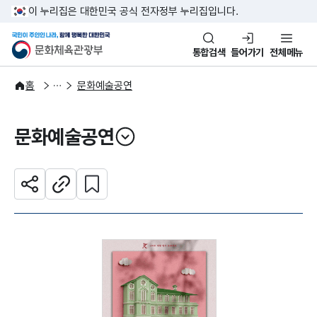
본문 바로가기
주메뉴 바로가기
이 누리집은 대한민국 공식 전자정부 누리집입니다.
국민이 주인인 나라, 함께 행복한
문화체육관광부
통합검색
들어가기
전체메뉴
문화광장
홈
문화예술공연
문화예술공연
열기
관심 콘텐츠 설정하기
공유하기
주소복사