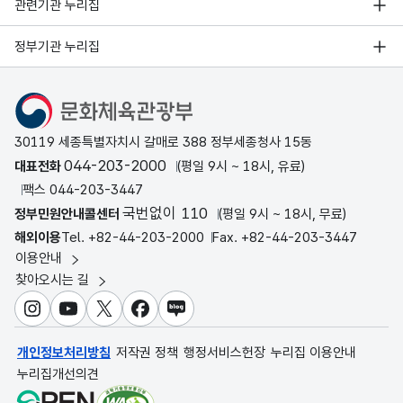
관련기관 누리집
정부기관 누리집
문화체육관광부
30119 세종특별자치시 갈매로 388 정부세종청사 15동
044-203-2000
대표전화
(평일 9시 ~ 18시, 유료)
팩스 044-203-3447
국번없이 110
정부민원안내콜센터
(평일 9시 ~ 18시, 무료)
해외이용
Tel. +82-44-203-2000
Fax. +82-44-203-3447
이용안내
찾아오시는 길
인스타그램
유튜브
X
페이스북
블로그
개인정보처리방침
저작권 정책
행정서비스헌장
누리집 이용안내
누리집개선의견