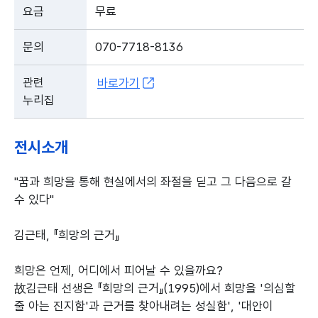
요금
무료
문의
070-7718-8136
관련
바로가기
누리집
전시소개
"꿈과 희망을 통해 현실에서의 좌절을 딛고 그 다음으로 갈
수 있다"
김근태, 『희망의 근거』
희망은 언제, 어디에서 피어날 수 있을까요?
故김근태 선생은 『희망의 근거』(1995)에서 희망을 '의심할
줄 아는 진지함'과 근거를 찾아내려는 성실함', '대안이