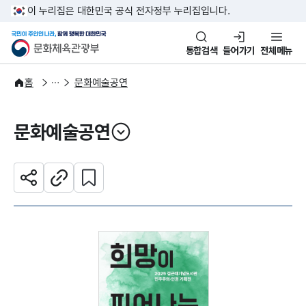
본문 바로가기
주메뉴 바로가기
이 누리집은 대한민국 공식 전자정부 누리집입니다.
국민이 주인인 나라, 함께 행복한
문화체육관광부
통합검색
들어가기
전체메뉴
문화광장
홈
문화예술공연
문화예술공연
열기
관심 콘텐츠 설정하기
공유하기
주소복사