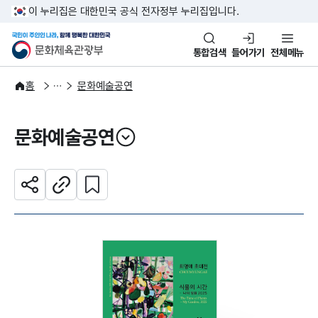
본문 바로가기
주메뉴 바로가기
이 누리집은 대한민국 공식 전자정부 누리집입니다.
국민이 주인인 나라, 함께 행복한
문화체육관광부
통합검색
들어가기
전체메뉴
문화광장
홈
문화예술공연
문화예술공연
열기
관심 콘텐츠 설정하기
공유하기
주소복사