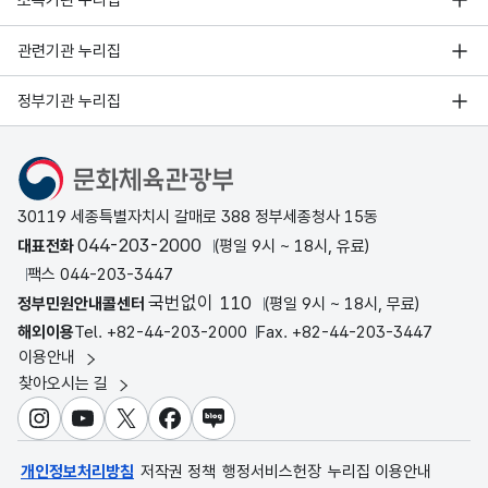
소속기관 누리집
관련기관 누리집
정부기관 누리집
문화체육관광부
30119 세종특별자치시 갈매로 388 정부세종청사 15동
044-203-2000
대표전화
(평일 9시 ~ 18시, 유료)
팩스 044-203-3447
국번없이 110
정부민원안내콜센터
(평일 9시 ~ 18시, 무료)
해외이용
Tel. +82-44-203-2000
Fax. +82-44-203-3447
이용안내
찾아오시는 길
인스타그램
유튜브
X
페이스북
블로그
개인정보처리방침
저작권 정책
행정서비스헌장
누리집 이용안내