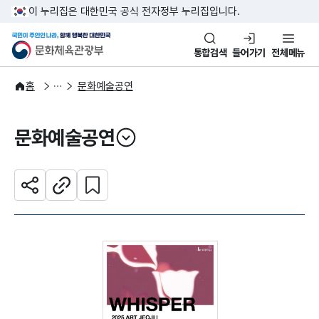
본문 바로가기
주메뉴 바로가기
이 누리집은 대한민국 공식 전자정부 누리집입니다.
국민이 주인인 나라, 함께 행복한
문화체육관광부
통합검색
들어가기
전체메뉴
문화광장
홈
문화예술공연
문화예술공연
열기
관심 콘텐츠 설정하기
공유하기
주소복사