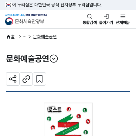
본문 바로가기
주메뉴 바로가기
이 누리집은 대한민국 공식 전자정부 누리집입니다.
국민이 주인인 나라, 함께 행복한
문화체육관광부
통합검색
들어가기
전체메뉴
문화광장
홈
문화예술공연
문화예술공연
열기
관심 콘텐츠 설정하기
공유하기
주소복사