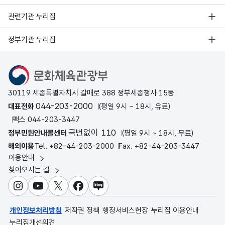
관련기관 누리집
정부기관 누리집
문화체육관광부
30119 세종특별자치시 갈매로 388 정부세종청사 15동
044-203-2000
대표전화
(평일 9시 ~ 18시, 유료)
팩스 044-203-3447
국번없이 110
정부민원안내콜센터
(평일 9시 ~ 18시, 무료)
해외이용
Tel. +82-44-203-2000
Fax. +82-44-203-3447
이용안내
찾아오시는 길
인스타그램
유튜브
X
페이스북
블로그
개인정보처리방침
저작권 정책
행정서비스헌장
누리집 이용안내
누리집개선의견