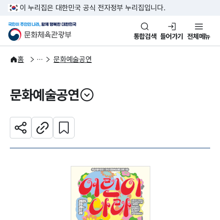
본문 바로가기
주메뉴 바로가기
이 누리집은 대한민국 공식 전자정부 누리집입니다.
국민이 주인인 나라, 함께 행복한
문화체육관광부
통합검색
들어가기
전체메뉴
문화광장
홈
문화예술공연
문화예술공연
열기
관심 콘텐츠 설정하기
공유하기
주소복사