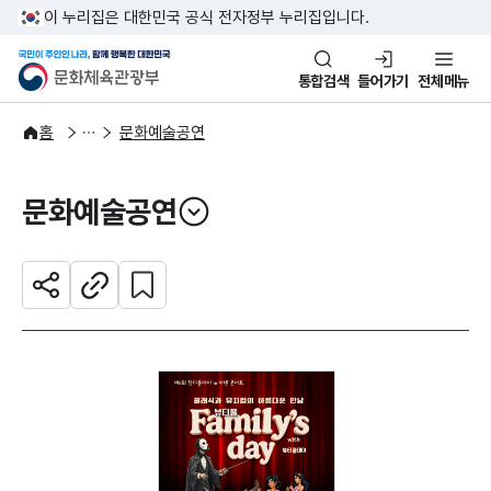
본문 바로가기
주메뉴 바로가기
이 누리집은 대한민국 공식 전자정부 누리집입니다.
국민이 주인인 나라, 함께 행복한
문화체육관광부
통합검색
들어가기
전체메뉴
문화광장
홈
문화예술공연
문화예술공연
열기
관심 콘텐츠 설정하기
공유하기
주소복사