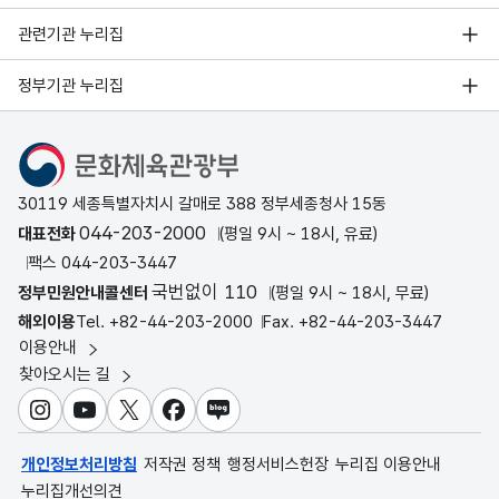
관련기관 누리집
정부기관 누리집
문화체육관광부
30119 세종특별자치시 갈매로 388 정부세종청사 15동
044-203-2000
대표전화
(평일 9시 ~ 18시, 유료)
팩스 044-203-3447
국번없이 110
정부민원안내콜센터
(평일 9시 ~ 18시, 무료)
해외이용
Tel. +82-44-203-2000
Fax. +82-44-203-3447
이용안내
찾아오시는 길
인스타그램
유튜브
X
페이스북
블로그
개인정보처리방침
저작권 정책
행정서비스헌장
누리집 이용안내
누리집개선의견