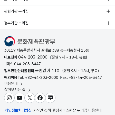
관련기관 누리집
정부기관 누리집
문화체육관광부
30119 세종특별자치시 갈매로 388 정부세종청사 15동
044-203-2000
대표전화
(평일 9시 ~ 18시, 유료)
팩스 044-203-3447
국번없이 110
정부민원안내콜센터
(평일 9시 ~ 18시, 무료)
해외이용
Tel. +82-44-203-2000
Fax. +82-44-203-3447
이용안내
찾아오시는 길
인스타그램
유튜브
X
페이스북
블로그
개인정보처리방침
저작권 정책
행정서비스헌장
누리집 이용안내