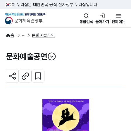
본문 바로가기
주메뉴 바로가기
이 누리집은 대한민국 공식 전자정부 누리집입니다.
국민이 주인인 나라, 함께 행복한
문화체육관광부
통합검색
들어가기
전체메뉴
문화광장
홈
문화예술공연
문화예술공연
열기
관심 콘텐츠 설정하기
공유하기
주소복사