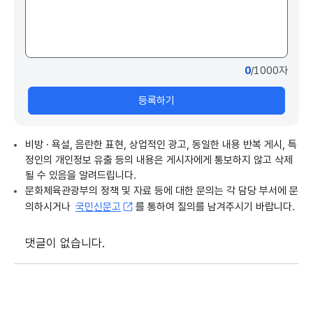
92억원(신규)
4
OTT·방송영상콘텐츠 전문인력(후반작업) 양성
국
10억원(신규)
5
0
/1000자
등록하기
비방 · 욕설, 음란한 표현, 상업적인 광고, 동일한 내용 반복 게시, 특
정인의 개인정보 유출 등의 내용은 게시자에게 통보하지 않고 삭제
될 수 있음을 알려드립니다.
문화체육관광부의 정책 및 자료 등에 대한 문의는 각 담당 부서에 문
의하시거나
국민신문고
를 통하여 질의를 남겨주시기 바랍니다.
댓글이 없습니다.