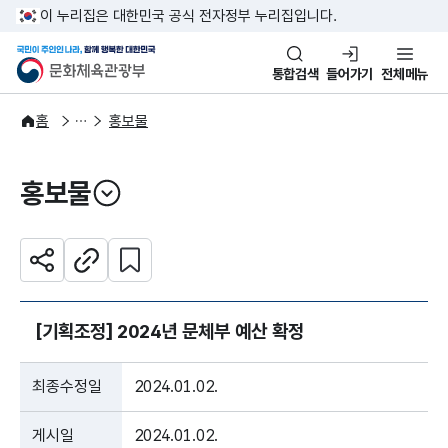
본문 바로가기
주메뉴 바로가기
이 누리집은 대한민국 공식 전자정부 누리집입니다.
국민이 주인인 나라, 함께 행복한
문화체육관광부
통합검색
들어가기
전체메뉴
주요정책
정책소통
홈
홍보물
홍보물
열기
관심 콘텐츠 설정하기
공유하기
주소복사
[기획조정] 2024년 문체부 예산 확정
최종수정일
2024.01.02.
게시일
2024.01.02.