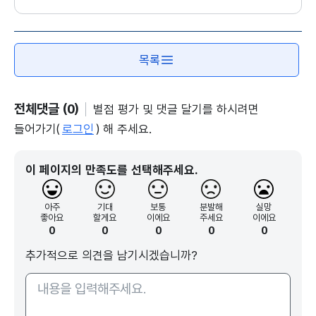
넓게 보아요!
한
한국어 해외교육
2
610억원(+48억원)
1
목록
한국미술 해외쇼케이스
글
47억원(신규)
2
콘텐츠
체
전체댓글 (0)
별점 평가 및 댓글 달기를 하시려면
산업 키워요!
쑥
들어가기(
로그인
) 해 주세요.
K-콘텐츠 펀드 출자
스
3,400억원(+1,500억원)
1,
게임산업 육성
글
이 페이지의 만족도를 선택해주세요.
679억원(+18억원)
3
권리 지켜요!
같
아주
기대
보통
분발해
실망
글로벌 저작권 현안 신속대응 연구(R&D)
좋아요
할게요
이에요
주세요
이에요
스
0
0
0
0
0
85억원(신규)
1,
확률형 게임 아이템 정보공개모니터링
스
추가적으로 의견을 남기시겠습니까?
17억원(신규)
3
멀리 보아요!
함
인공지능 콘텐츠 제작 지원
2