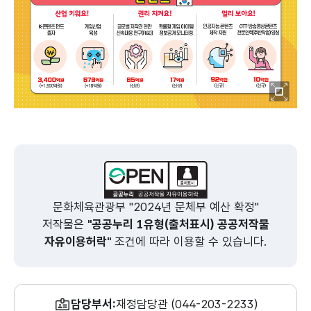
이미
2024년 내년부터 달라지는 주요사업
2
지
문화·예술
관
확대
같이 즐겨요!
다
보기
청년 문화예술패스 도입
남
1인당 10만원(신규)
27
통합문화 이용권 확대
관
문화체육관광부 "2024년 문체부 예산 확정"
1인당 13만원(+2만원)
5,
저작물은
"공공누리 1유형(출처표시) 공공저작물
모두 힘내요!
구
자유이용허락"
조건에 따라 이용할 수 있습니다.
국립예술단체 청년예술가 채용
반
76억원(+53억원)
1
지역공연예술단체 지원
디
90억원(신규)
담당부서:
재정담당관 (044-203-2233)
3