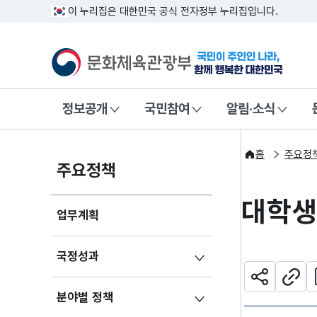
이 누리집은 대한민국 공식 전자정부 누리집입니다.
문화체육관광부
국민이 주인인
정보공개
국민참여
알림·소식
홈
주요정
주요정책
대학
업무계획
국정성과
관
공유하기
주소
분야별 정책