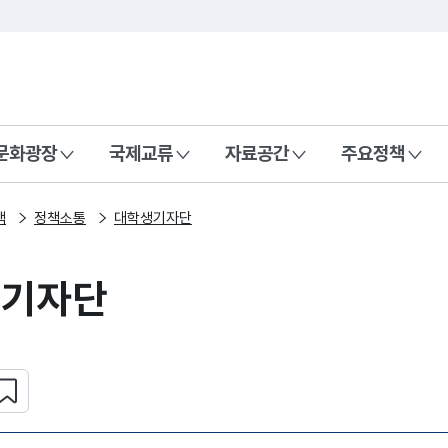
본문 바로가기
주메뉴 바로가기
 나라, 함께 행복한 대한민국
문화광장
국제교류
자료공간
주요정책
책
정책소통
대학생기자단
생기자단
심 콘텐츠 설정하기
복사