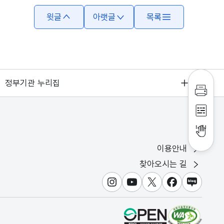
윗글
아랫글
목록
정부기관 누리집
인쇄하
점자파
점자뷰
이용안내
찾아오시는 길
인스타그램
유튜브
X
페이스북
블로그