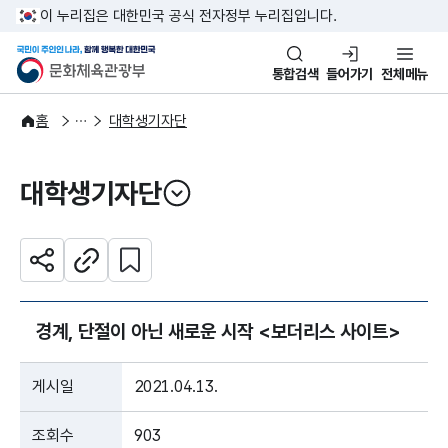
본문 바로가기
주메뉴 바로가기
이 누리집은 대한민국 공식 전자정부 누리집입니다.
국민이 주인인 나라, 함께 행복한
문화체육관광부
통합검색
들어가기
전체메뉴
주요정책
정책소통
홈
대학생기자단
대학생기자단
열기
관심 콘텐츠 설정하기
공유하기
주소복사
경계, 단절이 아닌 새로운 시작 <보더리스 사이트>
게시일
2021.04.13.
조회수
903