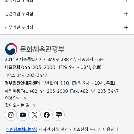
관련기관 누리집
정부기관 누리집
문화체육관광부
30119 세종특별자치시 갈매로 388 정부세종청사 15동
044-203-2000
대표전화
(평일 9시 ~ 18시, 유료)
팩스 044-203-3447
국번없이 110
정부민원안내콜센터
(평일 9시 ~ 18시, 무료)
해외이용
Tel. +82-44-203-2000
Fax. +82-44-203-3447
이용안내
찾아오시는 길
인스타그램
유튜브
X
페이스북
블로그
개인정보처리방침
저작권 정책
행정서비스헌장
누리집 이용안내