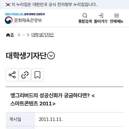
본문 바로가기
주메뉴 바로가기
이 누리집은 대한민국 공식 전자정부 누리집입니다.
국민이 주인인 나라, 함께 행복한
문화체육관광부
통합검색
들어가기
전체메뉴
주요정책
정책소통
홈
대학생기자단
대학생기자단
열기
관심 콘텐츠 설정하기
공유하기
주소복사
앵그리버드의 성공신화가 궁금하다면? <
스마트콘텐츠 2011>
게시일
2011.11.11.