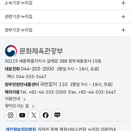
소속기관 누리집
관련기관 누리집
정부기관 누리집
문화체육관광부
30119 세종특별자치시 갈매로 388 정부세종청사 15동
044-203-2000
대표전화
(평일 9시 ~ 18시, 유료)
팩스 044-203-3447
국번없이 110
정부민원안내콜센터
(평일 9시 ~ 18시, 무료)
해외이용
Tel. +82-44-203-2000
Fax. +82-44-203-3447
이용안내
찾아오시는 길
인스타그램
유튜브
X
페이스북
블로그
개인정보처리방침
저작권 정책
행정서비스헌장
누리집 이용안내