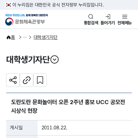
본문 바로가기
주메뉴 바로가기
이 누리집은 대한민국 공식 전자정부 누리집입니다.
국민이 주인인 나라, 함께 행복한
문화체육관광부
통합검색
들어가기
전체메뉴
주요정책
정책소통
홈
대학생기자단
대학생기자단
열기
관심 콘텐츠 설정하기
공유하기
주소복사
도란도란 문화놀이터 오픈 2주년 홍보 UCC 공모전
시상식 현장
게시일
2011.08.22.